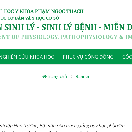
NGHIÊN CỨU KHOA HỌC
PHỤC VỤ CỘNG ĐỒNG
GÓ
Trang chủ
Banner
nh lập Nhà trường, Bộ môn phụ trách giảng dạy học phần/tín