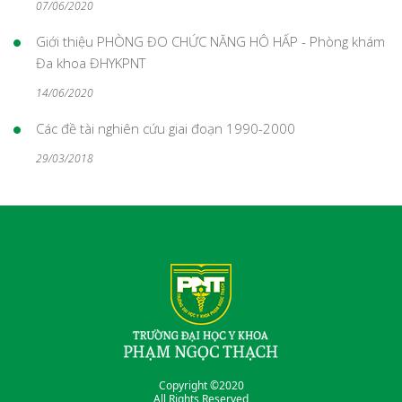
07/06/2020
Giới thiệu PHÒNG ĐO CHỨC NĂNG HÔ HẤP - Phòng khám
Đa khoa ĐHYKPNT
14/06/2020
Các đề tài nghiên cứu giai đoạn 1990-2000
29/03/2018
Copyright ©2020
All Rights Reserved